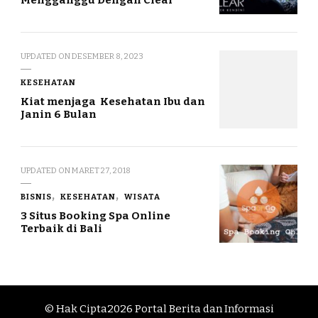
UPDATED ON
DESEMBER 8, 2023
KESEHATAN
Kiat menjaga Kesehatan Ibu dan
Janin 6 Bulan
UPDATED ON
MARET 27, 2018
BISNIS
KESEHATAN
WISATA
3 Situs Booking Spa Online
Terbaik di Bali
© Hak Cipta2026
Portal Berita dan Informasi