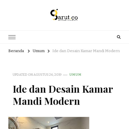
Portal Berita dan Informasi
Berita nasional dan informasi menarik di sajikan dengan hangat,
aktual dan terpercaya. Meliputi kategori teknologi, wisata, olahraga,
Bermanfaat
kesehatan, Bisnis dan entertaiment
Beranda
Umum
Ide dan Desain Kamar Mandi Modern
UPDATED ON
AGUSTUS 26, 2019
UMUM
Ide dan Desain Kamar
Mandi Modern