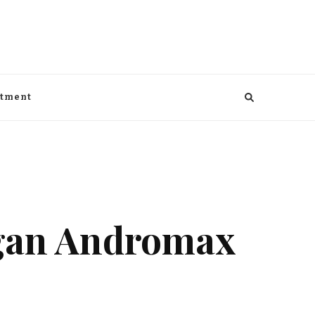
aga, kesehatan, Bisnis dan entertaiment
ntment
gan Andromax