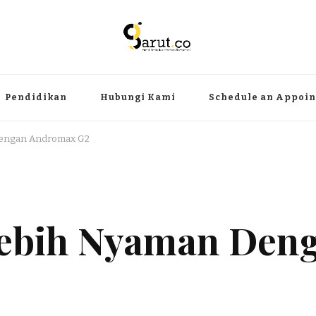
ermanfaat
angat, aktual dan terpercaya. Meliputi kategori teknologi, wisata, olahr
Pendidikan
Hubungi Kami
Schedule an Appoi
Dengan Andromax G2
 Lebih Nyaman Den