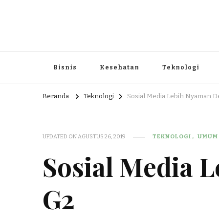
Portal Berita dan Informasi B
Berita nasional dan informasi menarik di sajikan dengan h
Bisnis
Kesehatan
Teknologi
Beranda
Teknologi
Sosial Media Lebih Nyaman 
UPDATED ON
AGUSTUS 26, 2019
TEKNOLOGI
UMUM
Sosial Media
G2