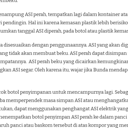
embeku.
enampung ASI perah, tempatkan lagi dalam kontainer at
endingin. Hal ini karena kemasan plastik lebih berisiko
kan tanggal ASI diperah, pada botol atau plastik kema
a disesuaikan dengan penggunaannya. ASI yang akan dig
ang tidak akan membuat beku. ASI perah dapat disimpan 
nempatannya. ASI perah beku yang dicairkan kemungkin
gkan ASI segar. Oleh karena itu, wajar jika Bunda menda
cok botol penyimpanan untuk mencampurnya lagi. Sebagi
oba memperpendek masa simpan ASI atau menghangatkan 
ukan, dapat menggunakan penghangat ASI elektrik yang b
 menempatkan botol penyimpan ASI perah ke dalam panci
aruh panci atau baskom tersebut di atas kompor yang men