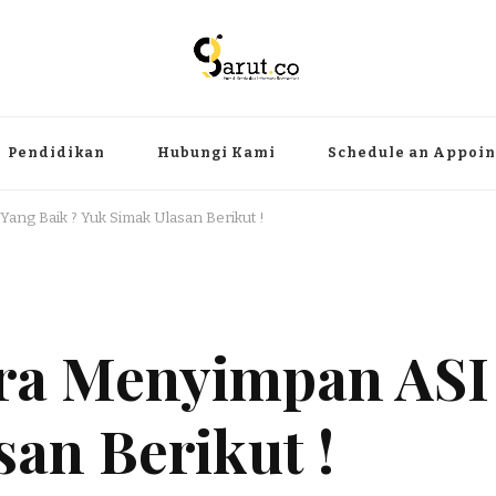
ermanfaat
angat, aktual dan terpercaya. Meliputi kategori teknologi, wisata, olahr
Pendidikan
Hubungi Kami
Schedule an Appoi
ng Baik ? Yuk Simak Ulasan Berikut !
a Menyimpan ASI 
an Berikut !