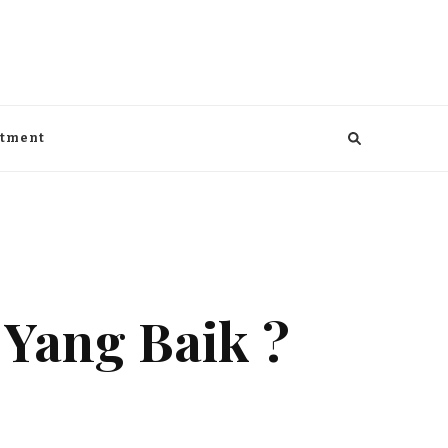
aga, kesehatan, Bisnis dan entertaiment
ntment
Yang Baik ?