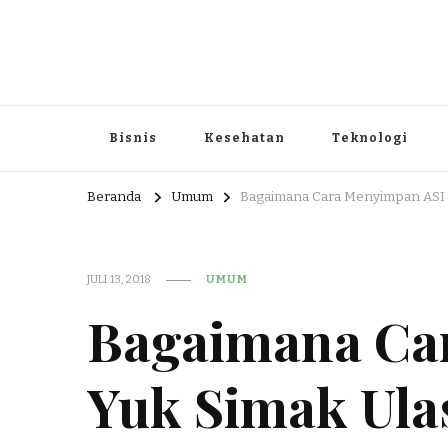
Portal Berita dan Informasi B
Berita nasional dan informasi menarik di sajikan dengan h
Bisnis
Kesehatan
Teknologi
Beranda
Umum
Bagaimana Cara Menyimpan ASI Ya
JULI 13, 2018
UMUM
Bagaimana Car
Yuk Simak Ulas