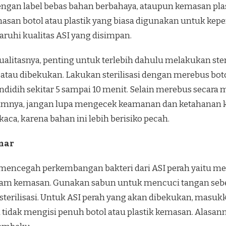
k dengan label bebas bahan berbahaya, ataupun kemasan pl
san botol atau plastik yang biasa digunakan untuk kepe
uhi kualitas ASI yang disimpan.
ualitasnya, penting untuk terlebih dahulu melakukan ste
 atau dibekukan. Lakukan sterilisasi dengan merebus bo
endidih sekitar 5 sampai 10 menit. Selain merebus secar
elumnya, jangan lupa mengecek keamanan dan ketahanan k
i kaca, karena bahan ini lebih berisiko pecah.
nar
 mencegah perkembangan bakteri dari ASI perah yaitu m
am kemasan. Gunakan sabun untuk mencuci tangan sebel
terilisasi. Untuk ASI perah yang akan dibekukan, masukk
a tidak mengisi penuh botol atau plastik kemasan. Alasa