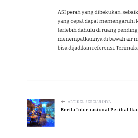
ASI perah yang dibekukan, seba
yang cepat dapat memengaruhi ka
terlebih dahulu di ruang pendin
menempatkannya di bawah air me
bisa dijadikan referensi. Terima
ARTIKEL SEBELUMNYA
Berita Internasional Perihal Ik