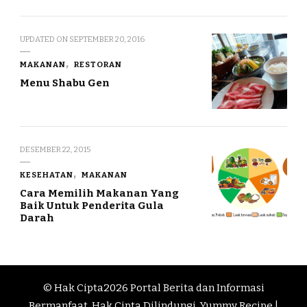
UPDATED ON
SEPTEMBER 20, 2016
MAKANAN
RESTORAN
Menu Shabu Gen
DESEMBER 22, 2015
KESEHATAN
MAKANAN
Cara Memilih Makanan Yang
Baik Untuk Penderita Gula
Darah
© Hak Cipta2026
Portal Berita dan Informasi
Bermanfaat
. Hak Cipta Dilindungi.
Yummy Recipe |