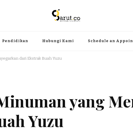
ermanfaat
angat, aktual dan terpercaya. Meliputi kategori teknologi, wisata, olahr
Pendidikan
Hubungi Kami
Schedule an Appoi
egarkan dari Ekstrak Buah Yuzu
Minuman yang Me
Buah Yuzu