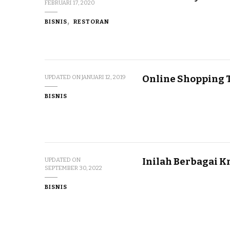
FEBRUARI 17, 2020
BISNIS
RESTORAN
Online Shopping 
UPDATED ON
JANUARI 12, 2019
BISNIS
Inilah Berbagai K
UPDATED ON
SEPTEMBER 30, 2022
BISNIS