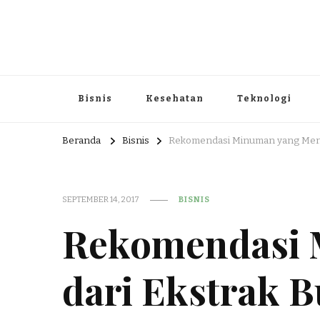
Portal Berita dan Informasi B
Berita nasional dan informasi menarik di sajikan dengan h
Bisnis
Kesehatan
Teknologi
Beranda
Bisnis
Rekomendasi Minuman yang Meny
SEPTEMBER 14, 2017
BISNIS
Rekomendasi 
dari Ekstrak 