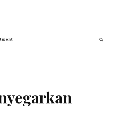
aga, kesehatan, Bisnis dan entertaiment
ntment
nyegarkan