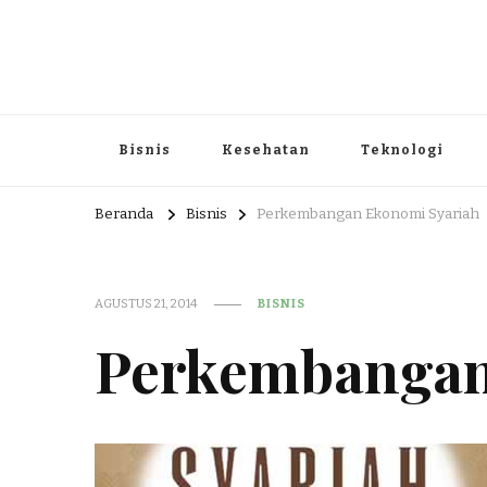
Portal Berita dan Informasi B
Berita nasional dan informasi menarik di sajikan dengan h
Bisnis
Kesehatan
Teknologi
Beranda
Bisnis
Perkembangan Ekonomi Syariah
AGUSTUS 21, 2014
BISNIS
Perkembangan