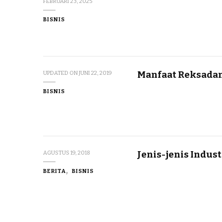
FEBRUARI 23, 2025
BISNIS
Manfaat Reksada
UPDATED ON
JUNI 22, 2019
BISNIS
Jenis-jenis Indus
AGUSTUS 19, 2018
BERITA
BISNIS