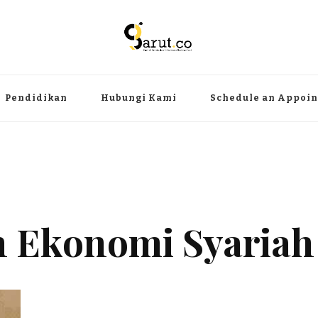
ermanfaat
angat, aktual dan terpercaya. Meliputi kategori teknologi, wisata, olahr
Pendidikan
Hubungi Kami
Schedule an Appoi
 Ekonomi Syariah