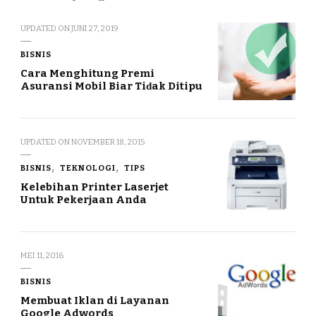
UPDATED ON
JUNI 27, 2019
BISNIS
Cаrа Menghitung Premi
Asuransi Mobil Biar Tіԁаk Ditipu
UPDATED ON
NOVEMBER 18, 2015
BISNIS
TEKNOLOGI
TIPS
Kelebihan Printer Laserjet
Untuk Pekerjaan Anda
MEI 11, 2016
BISNIS
Membuat Iklan di Layanan
Google Adwords