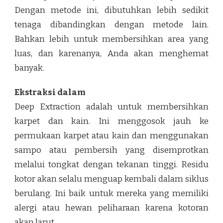
Dengan metode ini, dibutuhkan lebih sedikit
tenaga dibandingkan dengan metode lain.
Bahkan lebih untuk membersihkan area yang
luas, dan karenanya, Anda akan menghemat
banyak.
Ekstraksi dalam
Deep Extraction adalah untuk membersihkan
karpet dan kain. Ini menggosok jauh ke
permukaan karpet atau kain dan menggunakan
sampo atau pembersih yang disemprotkan
melalui tongkat dengan tekanan tinggi. Residu
kotor akan selalu menguap kembali dalam siklus
berulang. Ini baik untuk mereka yang memiliki
alergi atau hewan peliharaan karena kotoran
akan larut.