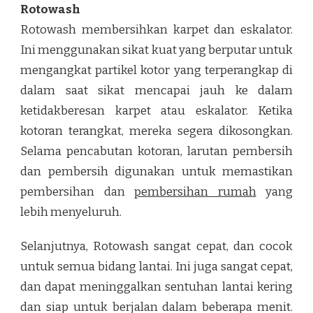
Rotowash
Rotowash membersihkan karpet dan eskalator.
Ini menggunakan sikat kuat yang berputar untuk
mengangkat partikel kotor yang terperangkap di
dalam saat sikat mencapai jauh ke dalam
ketidakberesan karpet atau eskalator. Ketika
kotoran terangkat, mereka segera dikosongkan.
Selama pencabutan kotoran, larutan pembersih
dan pembersih digunakan untuk memastikan
pembersihan dan
pembersihan rumah
yang
lebih menyeluruh.
Selanjutnya, Rotowash sangat cepat, dan cocok
untuk semua bidang lantai. Ini juga sangat cepat,
dan dapat meninggalkan sentuhan lantai kering
dan siap untuk berjalan dalam beberapa menit.