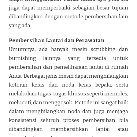
juga dapat memperbaiki sebagian besar tujuan
dibandingkan dengan metode pembersihan lain
yang ada.
Pembersihan Lantai dan Perawatan
Umumnya, ada banyak mesin scrubbing dan
burnishing lainnya yang tersedia untuk
pembersihan dan pemeliharaan lantai di rumah
Anda. Berbagai jenis mesin dapat menghilangkan
kotoran keras dan noda keras kepala, serta
melakukan tugas-tugas khusus seperti memoles,
melucuti, dan menggosok. Metode ini sangat baik
dalam menghilangkan noda dan juga menjaga
konsistensi seluruh proses pembersihan bila
dibandingkan membersihkan lantai atau