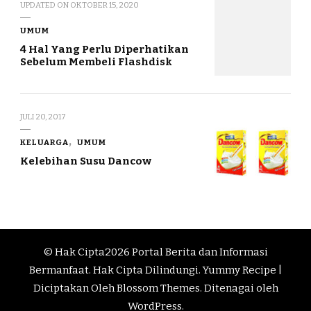
UPDATED ON
OKTOBER 15, 2020
UMUM
4 Hal Yang Perlu Diperhatikan
Sebelum Membeli Flashdisk
JULI 20, 2017
KELUARGA
UMUM
Kelebihan Susu Dancow
© Hak Cipta2026
Portal Berita dan Informasi
Bermanfaat
. Hak Cipta Dilindungi.
Yummy Recipe |
Diciptakan Oleh
Blossom Themes
. Ditenagai oleh
WordPress
.