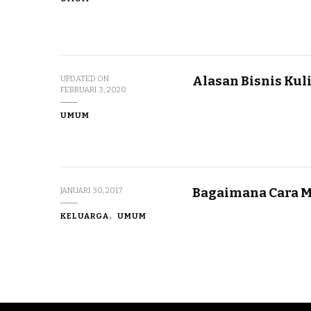
Alasan Bisnis Kul
UPDATED ON
FEBRUARI 3, 2020
UMUM
Bagaimana Cara M
JANUARI 30, 2017
KELUARGA
UMUM