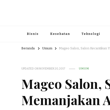
Portal Berita dan Informasi B
Berita nasional dan informasi menarik di sajikan dengan h
Bisnis
Kesehatan
Teknologi
Beranda
Umum
Mageo Salon, Salon Kecantikan 
UPDATED ON
NOVEMBER 20, 2017
UMUM
Mageo Salon, 
Memanjakan 