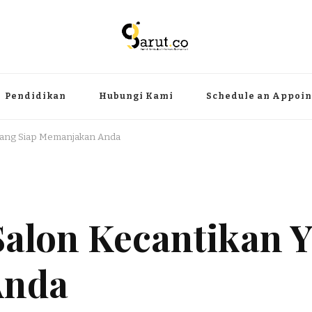
ermanfaat
angat, aktual dan terpercaya. Meliputi kategori teknologi, wisata, olahr
Pendidikan
Hubungi Kami
Schedule an Appoi
Yang Siap Memanjakan Anda
Salon Kecantikan Y
Anda