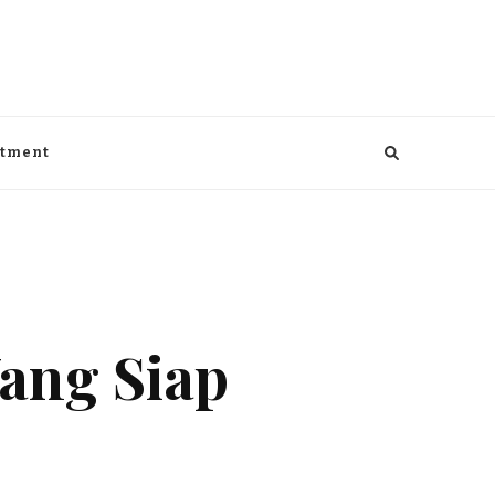
aga, kesehatan, Bisnis dan entertaiment
ntment
ang Siap