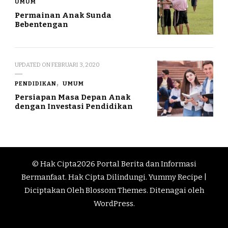
UMUM
Permainan Anak Sunda
Bebentengan
UPDATED ON
FEBRUARI 3, 2020
PENDIDIKAN
UMUM
Persiapan Masa Depan Anak
dengan Investasi Pendidikan
© Hak Cipta2026
Portal Berita dan Informasi
Bermanfaat
. Hak Cipta Dilindungi.
Yummy Recipe |
Diciptakan Oleh
Blossom Themes
. Ditenagai oleh
WordPress
.