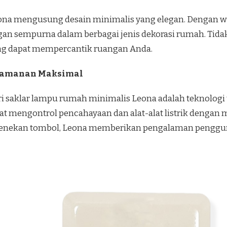
ona mengusung desain minimalis yang elegan. Dengan wa
 sempurna dalam berbagai jenis dekorasi rumah. Tidak h
ang dapat mempercantik ruangan Anda.
nyamanan Maksimal
i saklar lampu rumah minimalis Leona adalah teknologi t
at mengontrol pencahayaan dan alat-alat listrik dengan 
u menekan tombol, Leona memberikan pengalaman penggun