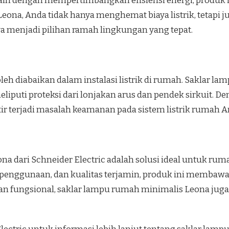
ain dengan mempertimbangkan efisiensi energi, produk i
eona, Anda tidak hanya menghemat biaya listrik, tetap
menjadi pilihan ramah lingkungan yang tepat.
eh diabaikan dalam instalasi listrik di rumah. Saklar l
iputi proteksi dari lonjakan arus dan pendek sirkuit. D
ir terjadi masalah keamanan pada sistem listrik rumah A
na dari Schneider Electric adalah solusi ideal untuk ru
enggunaan, dan kualitas terjamin, produk ini membawa 
fungsional, saklar lampu rumah minimalis Leona juga m