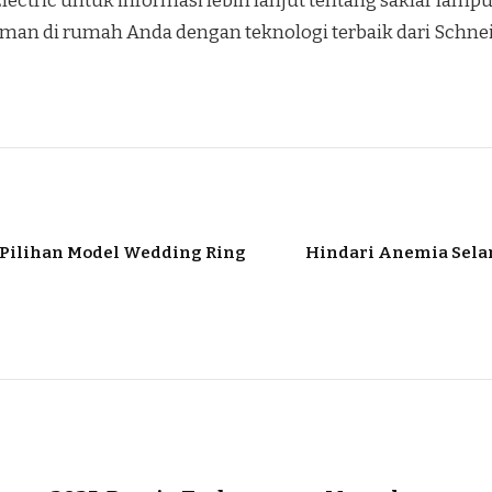
lectric untuk informasi lebih lanjut tentang saklar lam
aman di rumah Anda dengan teknologi terbaik dari Schneid
 Pilihan Model Wedding Ring
Hindari Anemia Sel