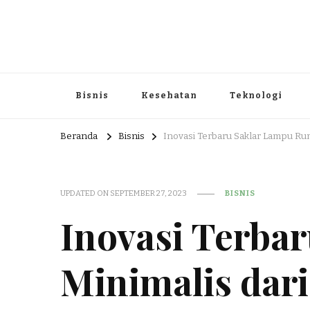
Portal Berita dan Informasi B
Berita nasional dan informasi menarik di sajikan dengan h
Bisnis
Kesehatan
Teknologi
Beranda
Bisnis
Inovasi Terbaru Saklar Lampu Rum
UPDATED ON
SEPTEMBER 27, 2023
BISNIS
Inovasi Terba
Minimalis dari