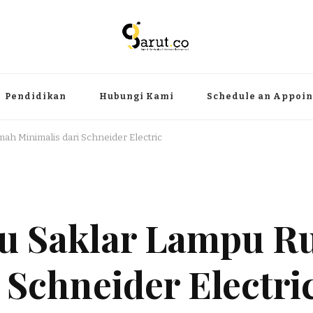
ermanfaat
angat, aktual dan terpercaya. Meliputi kategori teknologi, wisata, olahr
Pendidikan
Hubungi Kami
Schedule an Appoi
ah Minimalis dari Schneider Electric
ru Saklar Lampu 
 Schneider Electri