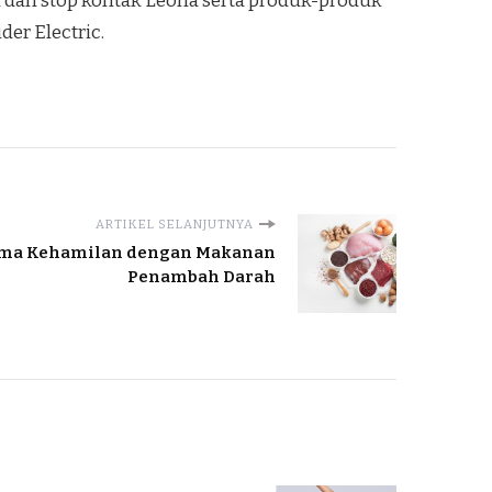
pu dan stop kontak Leona serta produk-produk
er Electric.
ARTIKEL SELANJUTNYA
ama Kehamilan dengan Makanan
Penambah Darah