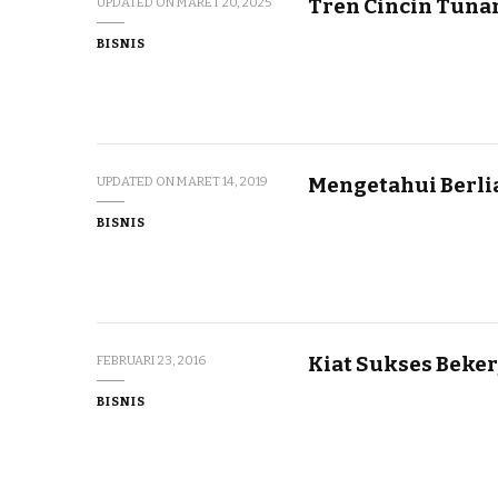
Tren Cincin Tuna
UPDATED ON
MARET 20, 2025
BISNIS
Mengetahui Berlia
UPDATED ON
MARET 14, 2019
BISNIS
Kiat Sukses Beke
FEBRUARI 23, 2016
BISNIS