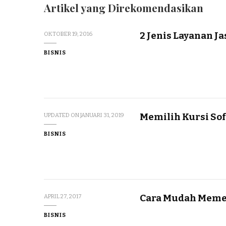
Artikel yang Direkomendasikan
2 Jenis Layanan J
OKTOBER 19, 2016
BISNIS
Memilih Kursi So
UPDATED ON
JANUARI 31, 2019
BISNIS
Cara Mudah Memesa
APRIL 27, 2017
BISNIS