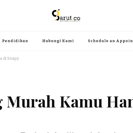
ermanfaat
angat, aktual dan terpercaya. Meliputi kategori teknologi, wisata, olahr
Pendidikan
Hubungi Kami
Schedule an Appoi
a di Snapy
g Murah Kamu Han