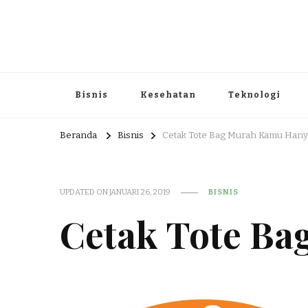
Portal Berita dan Informasi B
Berita nasional dan informasi menarik di sajikan dengan h
Bisnis
Kesehatan
Teknologi
Beranda
Bisnis
Cetak Tote Bag Murah Kamu Hany
UPDATED ON
JANUARI 26, 2019
BISNIS
Cetak Tote Ba