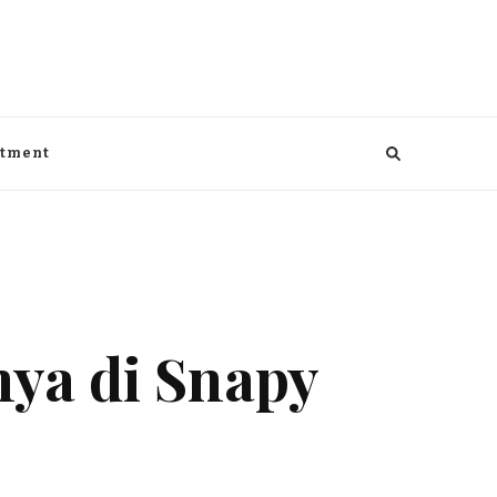
aga, kesehatan, Bisnis dan entertaiment
ntment
ya di Snapy