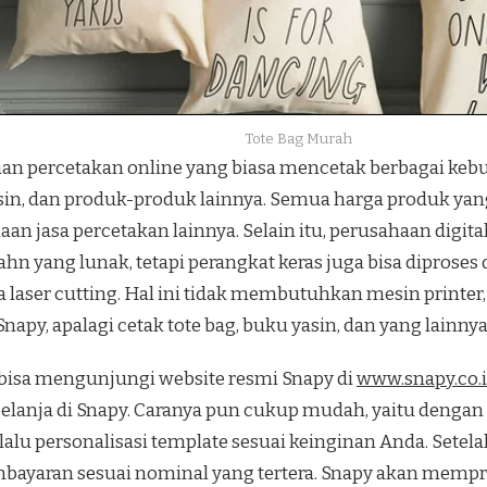
Tote Bag Murah
an percetakan online yang biasa mencetak berbagai kebut
yasin, dan produk-produk lainnya. Semua harga produk ya
an jasa percetakan lainnya. Selain itu, perusahaan digita
hn yang lunak, tetapi perangkat keras juga bisa diproses
laser cutting. Hal ini tidak membutuhkan mesin printer, 
napy, apalagi cetak tote bag, buku yasin, dan yang lainnya
isa mengunjungi website resmi Snapy di
www.snapy.co.
a belanja di Snapy. Caranya pun cukup mudah, yaitu deng
alu personalisasi template sesuai keinginan Anda. Setela
bayaran sesuai nominal yang tertera. Snapy akan mempro