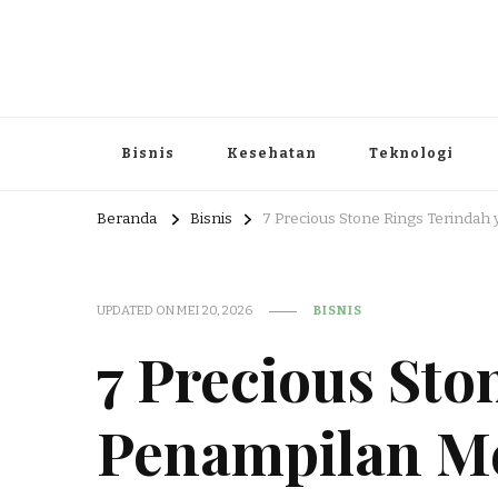
Portal Berita dan Informasi B
Berita nasional dan informasi menarik di sajikan dengan h
Bisnis
Kesehatan
Teknologi
Beranda
Bisnis
7 Precious Stone Rings Terindah
UPDATED ON
MEI 20, 2026
BISNIS
7 Precious Sto
Penampilan 