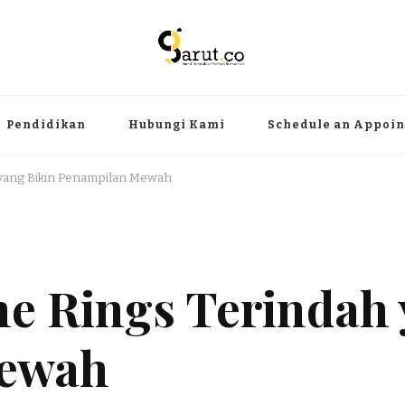
ermanfaat
angat, aktual dan terpercaya. Meliputi kategori teknologi, wisata, olahr
Pendidikan
Hubungi Kami
Schedule an Appoi
 yang Bikin Penampilan Mewah
ne Rings Terindah
Mewah