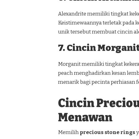
Alexandrite memiliki tingkat kek
Keistimewaannya terletak pada 
unik tersebut membuat cincin ale
7. Cincin Morgani
Morganit memiliki tingkat keker
peach menghadirkan kesan lembut
menarik bagi pecinta perhiasan 
Cincin Precio
Menawan
Memilih
precious stone rings
y