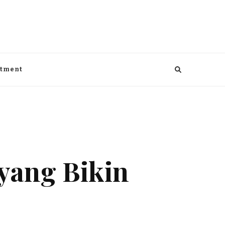
aga, kesehatan, Bisnis dan entertaiment
ntment
 yang Bikin