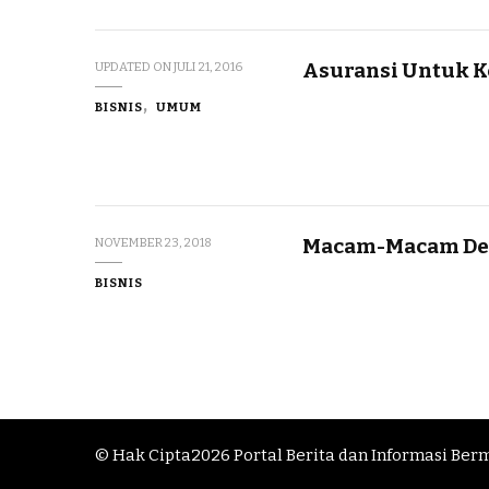
Asuransi Untuk K
UPDATED ON
JULI 21, 2016
BISNIS
UMUM
Macam-Macam Des
NOVEMBER 23, 2018
BISNIS
© Hak Cipta2026
Portal Berita dan Informasi Ber