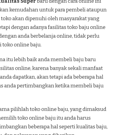
ualitas Super
baru dengan cara online ini
adikan kemudahan untuk para pembeli ataupun
 toko akan dipenuhi oleh masyarakat yang
api dengan adanya fasilitas toko baju online
engan anda berbelanja online, tidak perlu
toko online baju.
na itu lebih baik anda membeli baju baru
silitas online, karena banyak sekali manfaat
 anda dapatkan, akan tetapi ada beberapa hal
s anda pertimbangkan ketika membeli baju
ama pilihlah toko online baju, yang dimaksud
milih toko online baju itu anda harus
bangkan beberapa hal seperti kualitas baju,