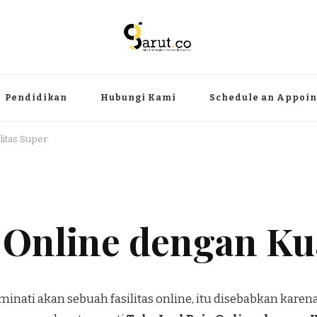
ermanfaat
angat, aktual dan terpercaya. Meliputi kategori teknologi, wisata, olahr
Pendidikan
Hubungi Kami
Schedule an Appoi
litas Super
 Online dengan Ku
nati akan sebuah fasilitas online, itu disebabkan kar