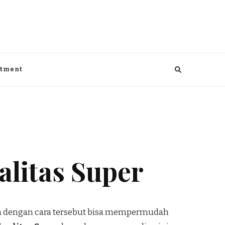
aga, kesehatan, Bisnis dan entertaiment
ntment
alitas Super
ena dengan cara tersebut bisa mempermudah