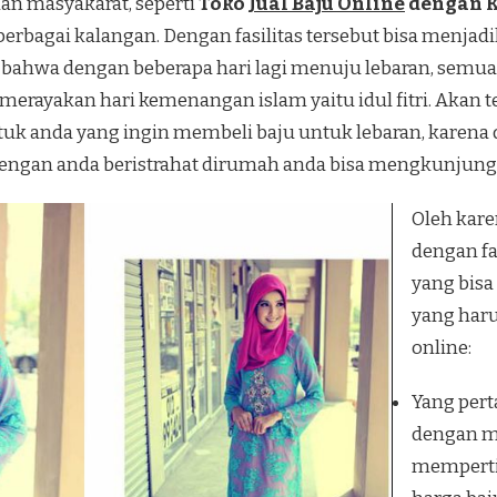
an masyakarat, seperti
Toko
Jual Baju Online
dengan K
berbagai kalangan. Dengan fasilitas tersebut bisa menj
 bahwa dengan beberapa hari lagi menuju lebaran, semua
erayakan hari kemenangan islam yaitu idul fitri. Akan tet
uk anda yang ingin membeli baju untuk lebaran, karena d
dengan anda beristrahat dirumah anda bisa mengkunjungi 
Oleh kare
dengan fa
yang bisa
yang haru
online:
Yang pert
dengan me
mempertim