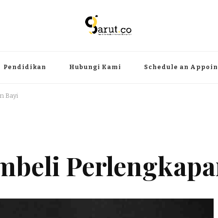
ermanfaat
angat, aktual dan terpercaya. Meliputi kategori teknologi, wisata, olahr
Pendidikan
Hubungi Kami
Schedule an Appoi
n Bayi
mbeli Perlengkapa