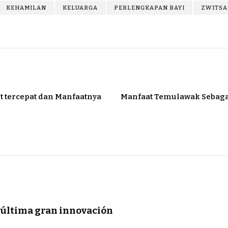
KEHAMILAN
KELUARGA
PERLENGKAPAN BAYI
ZWITSA
t tercepat dan Manfaatnya
Manfaat Temulawak Sebaga
 última gran innovación