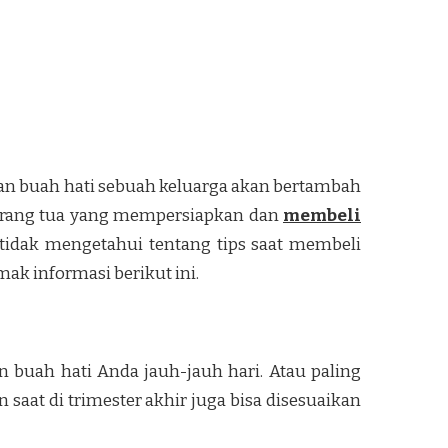
an buah hati sebuah keluarga akan bertambah
 orang tua yang mempersiapkan dan
membeli
tidak mengetahui tentang tips saat membeli
mak informasi berikut ini.
 buah hati Anda jauh-jauh hari. Atau paling
 saat di trimester akhir juga bisa disesuaikan