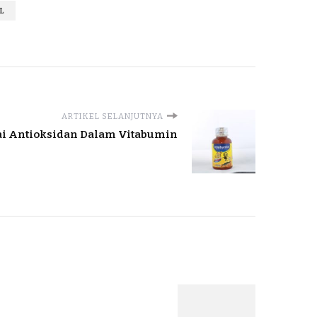
L
ARTIKEL SELANJUTNYA
i Antioksidan Dalam Vitabumin