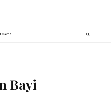
aga, kesehatan, Bisnis dan entertaiment
ntment
n Bayi