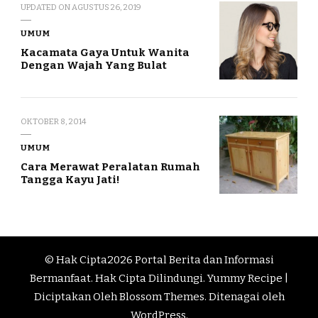
UPDATED ON
AGUSTUS 26, 2019
UMUM
Kacamata Gaya Untuk Wanita
Dengan Wajah Yang Bulat
OKTOBER 8, 2014
UMUM
Cara Merawat Peralatan Rumah
Tangga Kayu Jati!
© Hak Cipta2026
Portal Berita dan Informasi
Bermanfaat
. Hak Cipta Dilindungi.
Yummy Recipe |
Diciptakan Oleh
Blossom Themes
. Ditenagai oleh
WordPress
.