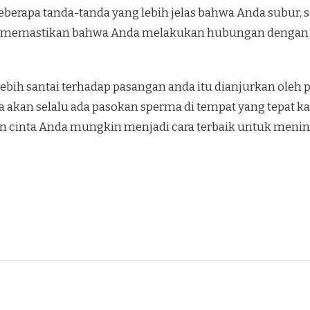
eberapa
tanda-tanda
yang lebih
jelas
bahwa Anda
subur
,
s
 memastikan bahwa
Anda melakukan hubungan dengan 
ebih santai terhadap pasangan anda itu
dianjurkan
oleh p
a
akan selalu ada
pasokan
sperma
di tempat yang tepat
k
n cinta
Anda
mungkin
menjadi cara terbaik
untuk menin