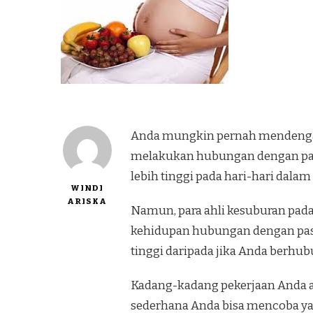
Anda mungkin pernah mendeng
melakukan hubungan dengan pa
lebih tinggi
pada hari-hari
dalam 
WINDI
ARISKA
Namun, para ahli
kesuburan
pad
kehidupan hubungan dengan pa
tinggi
daripada jika Anda
berhub
Kadang-kadang
pekerjaan Anda
sederhana
Anda
bisa mencoba
ya