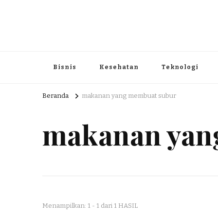
Portal Berita dan Informasi B
Berita nasional dan informasi menarik di sajikan dengan h
Bisnis
Kesehatan
Teknologi
Beranda
makanan yang membuat subur
makanan yan
Menampilkan: 1 - 1 dari 1 HASIL