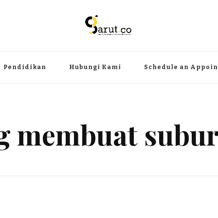
ermanfaat
angat, aktual dan terpercaya. Meliputi kategori teknologi, wisata, olahr
Pendidikan
Hubungi Kami
Schedule an Appoi
g membuat subu