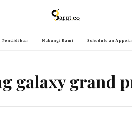
ermanfaat
angat, aktual dan terpercaya. Meliputi kategori teknologi, wisata, olahr
Pendidikan
Hubungi Kami
Schedule an Appoi
g galaxy grand p