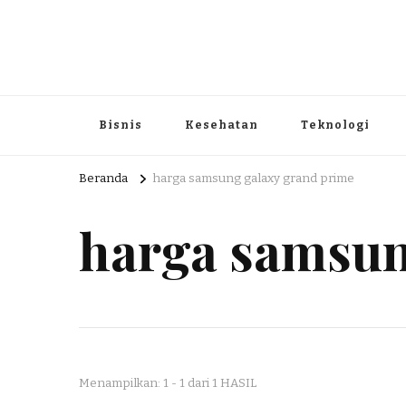
Portal Berita dan Informasi B
Berita nasional dan informasi menarik di sajikan dengan h
Bisnis
Kesehatan
Teknologi
Beranda
harga samsung galaxy grand prime
harga samsun
Menampilkan: 1 - 1 dari 1 HASIL