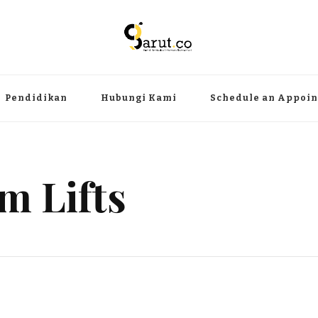
ermanfaat
angat, aktual dan terpercaya. Meliputi kategori teknologi, wisata, olahr
Pendidikan
Hubungi Kami
Schedule an Appoi
m Lifts