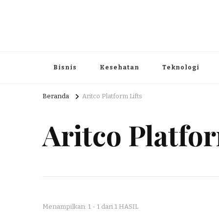
Portal Berita dan Informasi B
Berita nasional dan informasi menarik di sajikan dengan h
Bisnis
Kesehatan
Teknologi
Beranda
Aritco Platform Lifts
Aritco Platfor
Menampilkan: 1 - 1 dari 1 HASIL