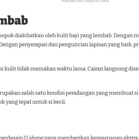
Makuku Air Diapers Slim
embab
popok diakibatkan oleh kulit bayi yang lembab. Dengan me
Dengan penyerapan dan penguncian lapisan yang baik, prod
 kulit tidak memakan waktu lama. Cairan langsung disera
rupakan salah satu kondisi peradangan yang membuat si k
yang tepat untuk si kecil.
berdesain U
shape
yang memberikan kenyamanan ekstra pa