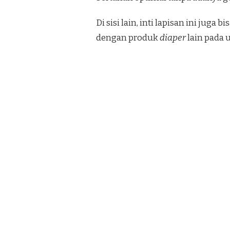
Di sisi lain, inti lapisan ini j
dengan produk
diaper
lain pada