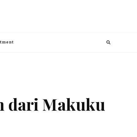
aga, kesehatan, Bisnis dan entertaiment
ntment
m dari Makuku