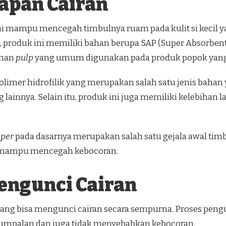
apan Cairan
i mampu mencegah timbulnya ruam pada kulit si kecil ya
a, produk ini memiliki bahan berupa SAP (Super Absorb
ahan
pulp
yang umum digunakan pada produk popok yang 
olimer hidrofilik yang merupakan salah satu jenis baha
lainnya. Selain itu, produk ini juga memiliki kelebihan
aper
pada dasarnya merupakan salah satu gejala awal timb
ga mampu mencegah kebocoran.
Mengunci Cairan
n yang bisa mengunci cairan secara sempurna. Proses pen
gumpalan dan juga tidak menyebabkan kebocoran.