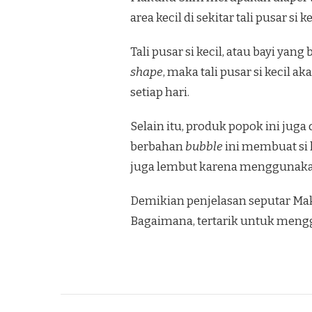
area kecil di sekitar tali pusar si
Tali pusar si kecil, atau bayi ya
shape
, maka tali pusar si kecil
setiap hari.
Selain itu, produk popok ini jug
berbahan
bubble
ini membuat si 
juga lembut karena menggunakan
Demikian penjelasan seputar Mak
Bagaimana, tertarik untuk men