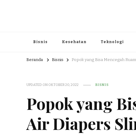
Portal Berita dan Informasi B
Berita nasional dan informasi menarik di sajikan dengan h
Bisnis
Kesehatan
Teknologi
Beranda
Bisnis
Popok yang Bisa Mencegah Ruam d
UPDATED ON
OKTOBER 20, 2022
BISNIS
Popok yang B
Air Diapers Sl