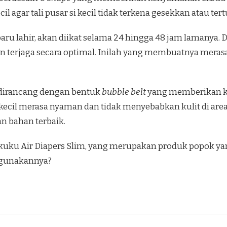
 kecil agar tali pusar si kecil tidak terkena gesekkan atau te
ng baru lahir, akan diikat selama 24 hingga 48 jam lamany
 akan terjaga secara optimal. Inilah yang membuatnya mer
a dirancang dengan bentuk
bubble belt
yang memberikan ke
kecil merasa nyaman dan tidak menyebabkan kulit di are
 bahan terbaik.
uku Air Diapers Slim, yang merupakan produk popok yan
ggunakannya?