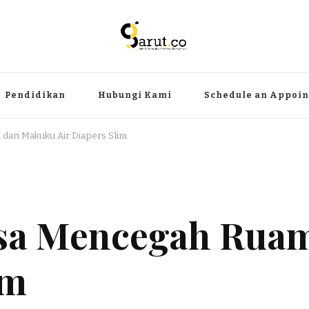
ermanfaat
angat, aktual dan terpercaya. Meliputi kategori teknologi, wisata, olahr
Pendidikan
Hubungi Kami
Schedule an Appoi
ari Makuku Air Diapers Slim
isa Mencegah Rua
im