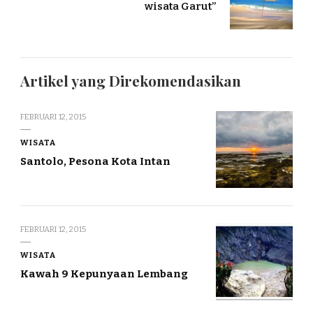
wisata Garut”
Artikel yang Direkomendasikan
FEBRUARI 12, 2015
WISATA
Santolo, Pesona Kota Intan
FEBRUARI 12, 2015
WISATA
Kawah 9 Kepunyaan Lembang