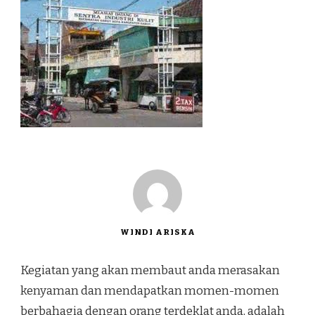
WINDI ARISKA
Kegiatan yang akan membaut anda merasakan
kenyaman dan mendapatkan momen-momen
berbahagia dengan orang terdeklat anda, adalah