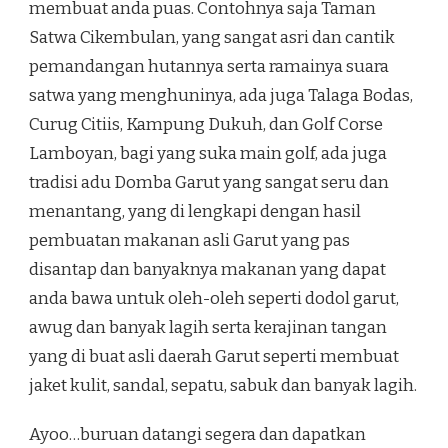
membuat anda puas. Contohnya saja Taman
Satwa Cikembulan, yang sangat asri dan cantik
pemandangan hutannya serta ramainya suara
satwa yang menghuninya, ada juga Talaga Bodas,
Curug Citiis, Kampung Dukuh, dan Golf Corse
Lamboyan, bagi yang suka main golf, ada juga
tradisi adu Domba Garut yang sangat seru dan
menantang, yang di lengkapi dengan hasil
pembuatan makanan asli Garut yang pas
disantap dan banyaknya makanan yang dapat
anda bawa untuk oleh-oleh seperti dodol garut,
awug dan banyak lagih serta kerajinan tangan
yang di buat asli daerah Garut seperti membuat
jaket kulit, sandal, sepatu, sabuk dan banyak lagih.
Ayoo…buruan datangi segera dan dapatkan