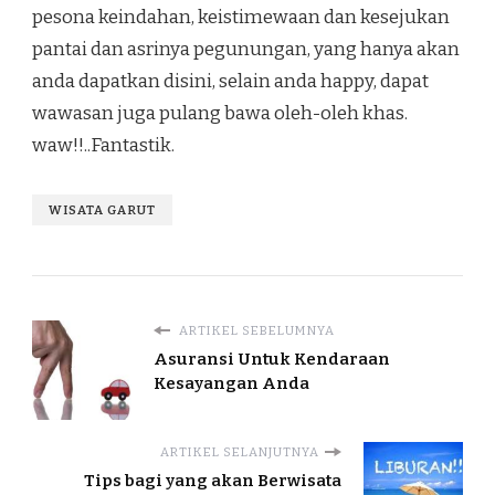
pesona keindahan, keistimewaan dan kesejukan
pantai dan asrinya pegunungan, yang hanya akan
anda dapatkan disini, selain anda happy, dapat
wawasan juga pulang bawa oleh-oleh khas.
waw!!..Fantastik.
WISATA GARUT
ARTIKEL SEBELUMNYA
Asuransi Untuk Kendaraan
Kesayangan Anda
ARTIKEL SELANJUTNYA
Tips bagi yang akan Berwisata