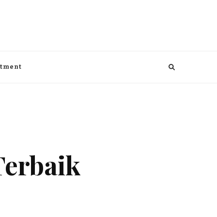
aga, kesehatan, Bisnis dan entertaiment
ntment
Terbaik