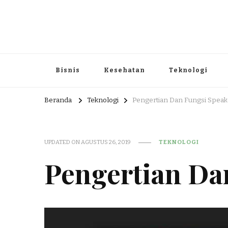
Portal Berita dan Informasi B
Berita nasional dan informasi menarik di sajikan dengan h
Bisnis
Kesehatan
Teknologi
Beranda
Teknologi
Pengertian Dan Fungsi Speak
UPDATED ON
AGUSTUS 26, 2019
TEKNOLOGI
Pengertian Da