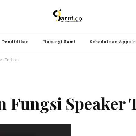
ermanfaat
angat, aktual dan terpercaya. Meliputi kategori teknologi, wisata, olahr
Pendidikan
Hubungi Kami
Schedule an Appoi
er Terbaik
n Fungsi Speaker 