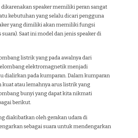
i dikarenakan speaker memiliki peran sangat
atu kebutuhan yang selalu dicari pengguna
ker yang dimiliki akan memiliki fungsi
ara). Saat ini model dan jenis speaker di
ombang listrik yang pada awalnya dari
 gelombang elektromagnetik menjadi
 lalu dialirkan pada kumparan. Dalam kumparan
 kuat atau lemahnya arus listrik yang
ombang bunyi yang dapat kita nikmati
agai berikut.
g diakibatkan oleh gerakan udara di
a dengarkan sebagai suara untuk mendengarkan