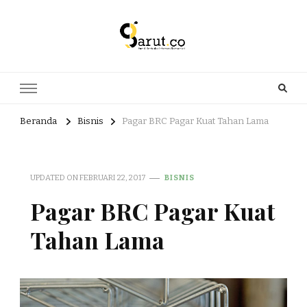
Portal Berita dan Informasi
Berita nasional dan informasi menarik di sajikan dengan hangat,
aktual dan terpercaya. Meliputi kategori teknologi, wisata, olahraga,
Bermanfaat
kesehatan, Bisnis dan entertaiment
Beranda
Bisnis
Pagar BRC Pagar Kuat Tahan Lama
UPDATED ON
FEBRUARI 22, 2017
BISNIS
Pagar BRC Pagar Kuat
Tahan Lama