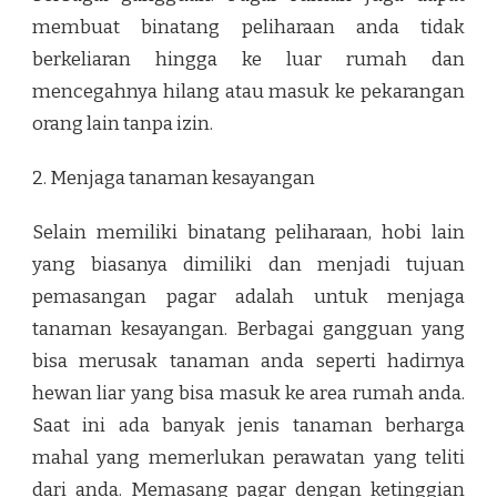
membuat binatang peliharaan anda tidak
berkeliaran hingga ke luar rumah dan
mencegahnya hilang atau masuk ke pekarangan
orang lain tanpa izin.
2. Menjaga tanaman kesayangan
Selain memiliki binatang peliharaan, hobi lain
yang biasanya dimiliki dan menjadi tujuan
pemasangan pagar adalah untuk menjaga
tanaman kesayangan. Berbagai gangguan yang
bisa merusak tanaman anda seperti hadirnya
hewan liar yang bisa masuk ke area rumah anda.
Saat ini ada banyak jenis tanaman berharga
mahal yang memerlukan perawatan yang teliti
dari anda. Memasang pagar dengan ketinggian