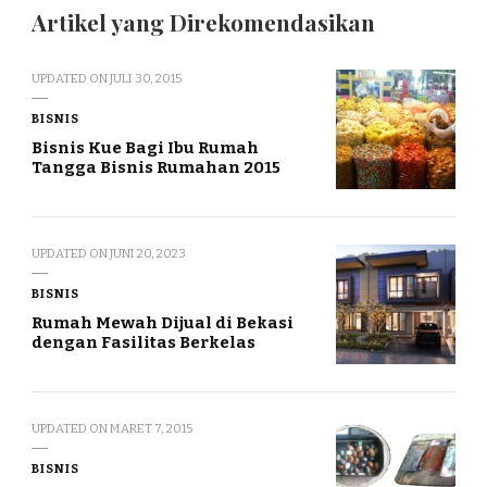
Artikel yang Direkomendasikan
UPDATED ON
JULI 30, 2015
BISNIS
Bisnis Kue Bagi Ibu Rumah
Tangga Bisnis Rumahan 2015
UPDATED ON
JUNI 20, 2023
BISNIS
Rumah Mewah Dijual di Bekasi
dengan Fasilitas Berkelas
UPDATED ON
MARET 7, 2015
BISNIS