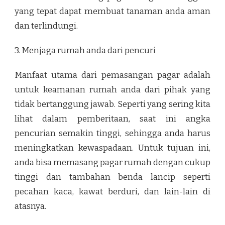
yang tepat dapat membuat tanaman anda aman
dan terlindungi.
3. Menjaga rumah anda dari pencuri
Manfaat utama dari pemasangan pagar adalah
untuk keamanan rumah anda dari pihak yang
tidak bertanggung jawab. Seperti yang sering kita
lihat dalam pemberitaan, saat ini angka
pencurian semakin tinggi, sehingga anda harus
meningkatkan kewaspadaan. Untuk tujuan ini,
anda bisa memasang pagar rumah dengan cukup
tinggi dan tambahan benda lancip seperti
pecahan kaca, kawat berduri, dan lain-lain di
atasnya.