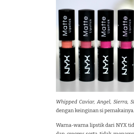
Whipped Caviar, Angel, Sierra, S
dengan keinginan si pemakainya
Warna-warna lipstik dari NYX ti
dan
creamy
serta tidak menamp