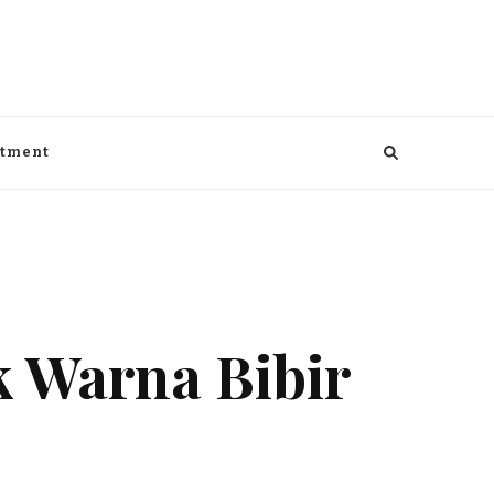
aga, kesehatan, Bisnis dan entertaiment
ntment
k Warna Bibir