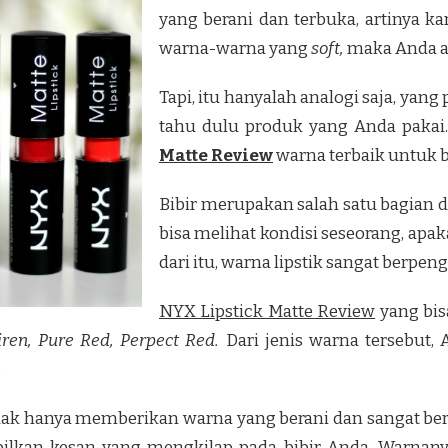
yang berani dan terbuka, artinya k
warna-warna yang
soft,
maka Anda ad
Tapi, itu hanyalah analogi saja, yan
tahu dulu produk yang Anda pakai.
Matte Review
warna terbaik untuk 
Bibir merupakan salah satu bagian dar
bisa melihat kondisi seseorang, apak
dari itu, warna lipstik sangat berpe
NYX Lipstick Matte Review
yang bis
iren, Pure Red, Perpect Red.
Dari jenis warna tersebut,
.
dak hanya memberikan warna yang berani dan sangat berva
ilkan kesan yang mengkilap pada bibir Anda. Warnany