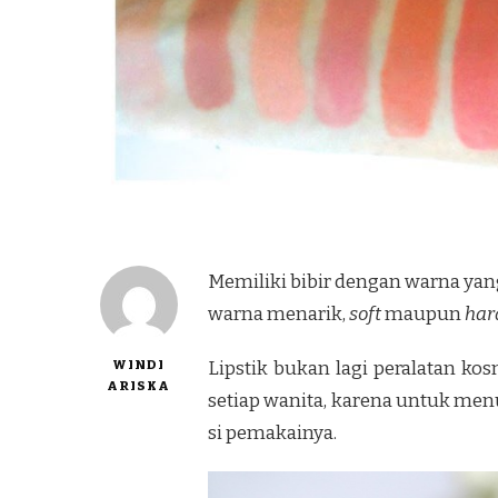
Memiliki bibir dengan warna yan
warna menarik,
soft
maupun
har
WINDI
Lipstik bukan lagi peralatan ko
ARISKA
setiap wanita, karena untuk me
si pemakainya.