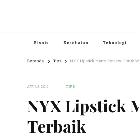
Portal Berita dan Informasi B
Berita nasional dan informasi menarik di sajikan dengan h
Bisnis
Kesehatan
Teknologi
Beranda
Tips
NYX Lipstick Matte Review Untuk Wa
APRIL 6, 2017
TIPS
NYX Lipstick 
Terbaik