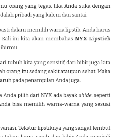
amu orang yang tegas. Jika Anda suka dengan
alah pribadi yang kalem dan santai.
g pasti dalam memilih warna lipstik, Anda harus
 Kali ini kita akan membahas
NYX Lipstick
bibirmu.
i tubuh kita yang sensitif, dari bibir juga kita
ah orang itu sedang sakit ataupun sehat. Maka
ngaruh pada penampilan Anda juga.
a Anda pilih dari NYX ada bayak
shide
, seperti
 Anda bisa memilih warna-warna yang sesuai
riasi. Tekstur lipstiknya yang sangat lembut
a tahan lama, cerah dan bibir Anda menjadi