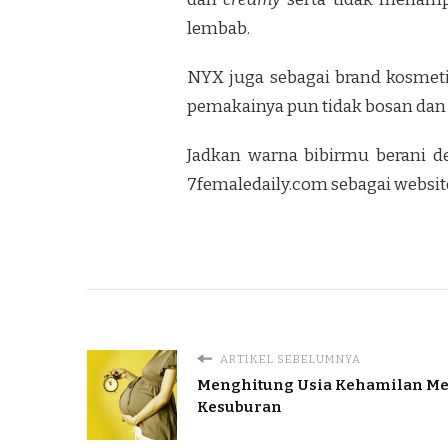
lembab.
NYX juga sebagai brand kosmetik
pemakainya pun tidak bosan dan 
Jadkan warna bibirmu berani d
7femaledaily.com sebagai website
ARTIKEL SEBELUMNYA
Menghitung Usia Kehamilan M
Kesuburan