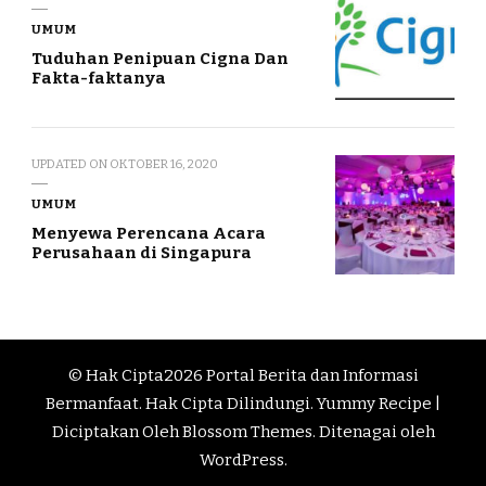
UMUM
Tuduhan Penipuan Cigna Dan
Fakta-faktanya
UPDATED ON
OKTOBER 16, 2020
UMUM
Menyewa Perencana Acara
Perusahaan di Singapura
© Hak Cipta2026
Portal Berita dan Informasi
Bermanfaat
. Hak Cipta Dilindungi.
Yummy Recipe |
Diciptakan Oleh
Blossom Themes
. Ditenagai oleh
WordPress
.