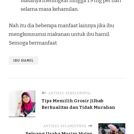
biasanya meningkat hingga 1.9 mg per hari
selama masa kehamilan.
Nah itu dia beberapa manfaat lainnya jika ibu
mengkonsumsi makanan untuk ibu hamil.
Semoga bermanfaat.
IBU HAMIL
ARTIKEL SEBELUMNYA
Tips Memilih Grosir Jilbab
Berkualitas dan Tidak Murahan
ARTIKEL SELANJUTNYA
Peluang Usaha Musim Hujan