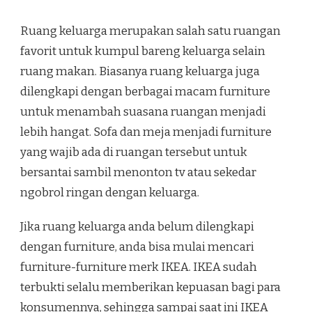
Ruang keluarga merupakan salah satu ruangan
favorit untuk kumpul bareng keluarga selain
ruang makan. Biasanya ruang keluarga juga
dilengkapi dengan berbagai macam furniture
untuk menambah suasana ruangan menjadi
lebih hangat. Sofa dan meja menjadi furniture
yang wajib ada di ruangan tersebut untuk
bersantai sambil menonton tv atau sekedar
ngobrol ringan dengan keluarga.
Jika ruang keluarga anda belum dilengkapi
dengan furniture, anda bisa mulai mencari
furniture-furniture merk IKEA. IKEA sudah
terbukti selalu memberikan kepuasan bagi para
konsumennya, sehingga sampai saat ini IKEA