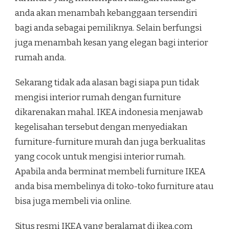
anda akan menambah kebanggaan tersendiri
bagi anda sebagai pemiliknya. Selain berfungsi
juga menambah kesan yang elegan bagi interior
rumah anda.
Sekarang tidak ada alasan bagi siapa pun tidak
mengisi interior rumah dengan furniture
dikarenakan mahal. IKEA indonesia menjawab
kegelisahan tersebut dengan menyediakan
furniture-furniture murah dan juga berkualitas
yang cocok untuk mengisi interior rumah.
Apabila anda berminat membeli furniture IKEA
anda bisa membelinya di toko-toko furniture atau
bisa juga membeli via online.
Situs resmi IKEA yang beralamat di ikea.com