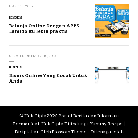
MARET 3, 2015
BISNIS
Belanja Online Dengan APPS
Lamido itu lebih praktis
UPDATED ON
MARET 10, 2015
BISNIS
Bisnis Online Yang Cocok Untuk
Anda
© Hak Cipta2026
Portal Berita dan Informasi
Bermanfaat
. Hak Cipta Dilindungi.
Yummy Recipe |
Diciptakan Oleh
Blossom Themes
. Ditenagai oleh