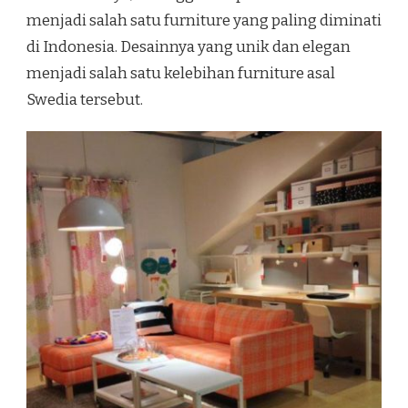
menjadi salah satu furniture yang paling diminati
di Indonesia. Desainnya yang unik dan elegan
menjadi salah satu kelebihan furniture asal
Swedia tersebut.