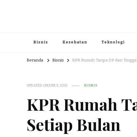
Portal Berita dan Informasi B
Berita nasional dan informasi menarik di sajikan dengan h
Bisnis
Kesehatan
Teknologi
Beranda
Bisnis
KPR Rumah Tanpa DP dan Tinggal
UPDATED ON
JUNI 8, 2015
BISNIS
KPR Rumah Ta
Setiap Bulan