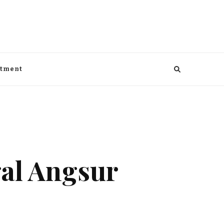
aga, kesehatan, Bisnis dan entertaiment
ntment
al Angsur