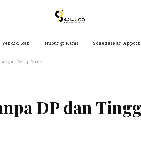
ermanfaat
angat, aktual dan terpercaya. Meliputi kategori teknologi, wisata, olahr
Pendidikan
Hubungi Kami
Schedule an Appoi
 Angsur Setiap Bulan
npa DP dan Tingg