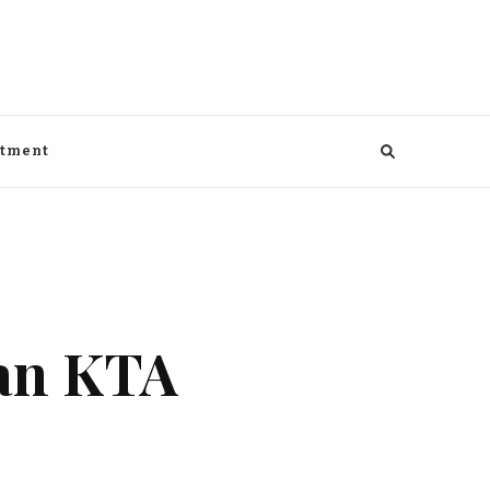
aga, kesehatan, Bisnis dan entertaiment
ntment
an KTA