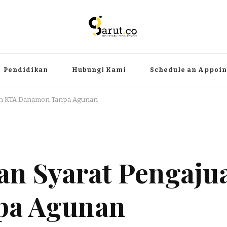
ermanfaat
angat, aktual dan terpercaya. Meliputi kategori teknologi, wisata, olahr
Pendidikan
Hubungi Kami
Schedule an Appoi
an KTA Danamon Tanpa Agunan
an Syarat Pengaju
pa Agunan