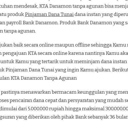
han mendesak, KTA Danamon tanpa agunan bisa menjadi
satu produk
Pinjaman Dana Tunai
dana instan yang diper
 payroll Bank Danamon. Produk Bank Danamon yang sat
n tanpa agunan.
ajukan baik secara online maupun offline sehingga Kamu
pengajuan KTA secara online karena nantinya Kamu ak
h, untuk Kamu yang tertarik untuk meminjam dana instan 
uk Pinjaman Dana Tunai yang ingin Kamu ajukan. Berikut
gulan KTA Danamon Tanpa Agunan
 pastinya menawarkan bermacam keunggulan yang meng
Proses pencairan dana cepat dan persyaratan yang muda
imulai dari 5.000.000 rupiah hingga maksimal 300.000.00
suran yang diberikan oleh pihak Bank sebanyak 36 bulan,