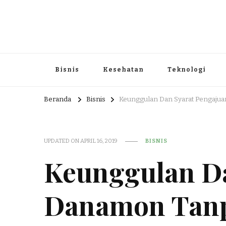
Portal Berita dan Informasi B
Berita nasional dan informasi menarik di sajikan dengan h
Bisnis
Kesehatan
Teknologi
Beranda
Bisnis
Keunggulan Dan Syarat Pengaju
UPDATED ON
APRIL 16, 2019
BISNIS
Keunggulan D
Danamon Tan