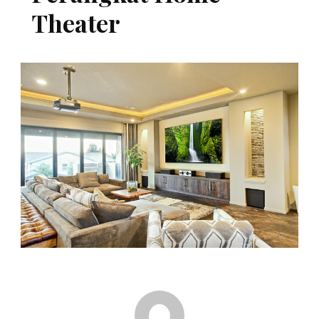
Theater