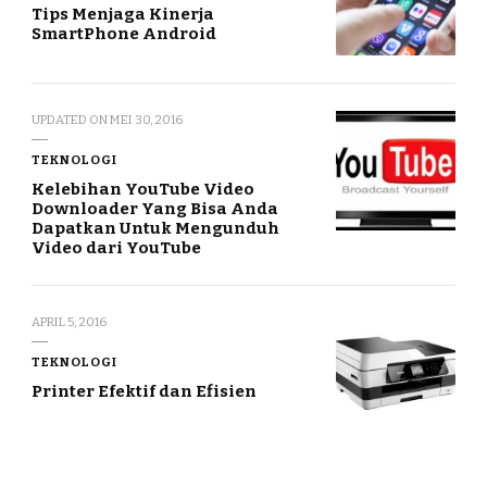
Tips Menjaga Kinerja
SmartPhone Android
UPDATED ON
MEI 30, 2016
TEKNOLOGI
Kelebihan YouTube Video
Downloader Yang Bisa Anda
Dapatkan Untuk Mengunduh
Video dari YouTube
APRIL 5, 2016
TEKNOLOGI
Printer Efektif dan Efisien