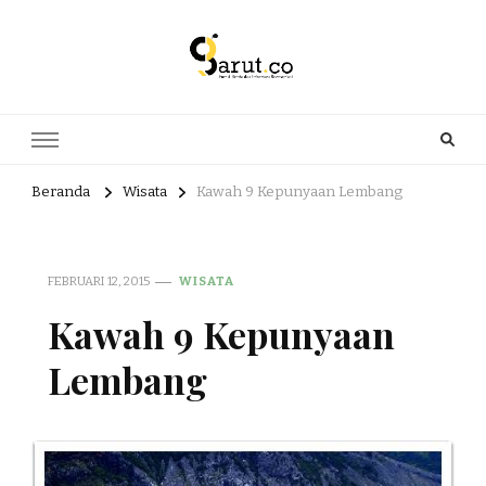
Portal Berita dan Informasi
Berita nasional dan informasi menarik di sajikan dengan hangat,
aktual dan terpercaya. Meliputi kategori teknologi, wisata, olahraga,
Bermanfaat
kesehatan, Bisnis dan entertaiment
Beranda
Wisata
Kawah 9 Kepunyaan Lembang
FEBRUARI 12, 2015
WISATA
Kawah 9 Kepunyaan
Lembang