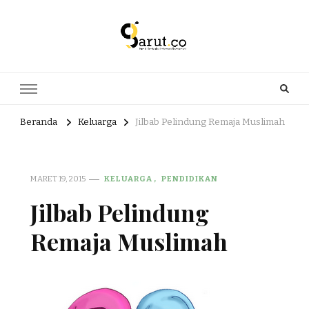
Portal Berita dan Informasi
Berita nasional dan informasi menarik di sajikan dengan hangat,
aktual dan terpercaya. Meliputi kategori teknologi, wisata, olahraga,
Bermanfaat
kesehatan, Bisnis dan entertaiment
Beranda
Keluarga
Jilbab Pelindung Remaja Muslimah
MARET 19, 2015
KELUARGA
PENDIDIKAN
Jilbab Pelindung
Remaja Muslimah