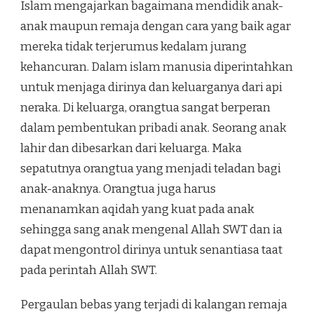
Islam mengajarkan bagaimana mendidik anak-
anak maupun remaja dengan cara yang baik agar
mereka tidak terjerumus kedalam jurang
kehancuran. Dalam islam manusia diperintahkan
untuk menjaga dirinya dan keluarganya dari api
neraka. Di keluarga, orangtua sangat berperan
dalam pembentukan pribadi anak. Seorang anak
lahir dan dibesarkan dari keluarga. Maka
sepatutnya orangtua yang menjadi teladan bagi
anak-anaknya. Orangtua juga harus
menanamkan aqidah yang kuat pada anak
sehingga sang anak mengenal Allah SWT dan ia
dapat mengontrol dirinya untuk senantiasa taat
pada perintah Allah SWT.
Pergaulan bebas yang terjadi di kalangan remaja