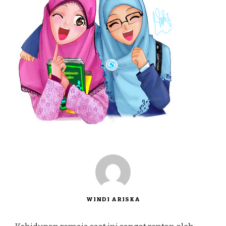
WINDI ARISKA