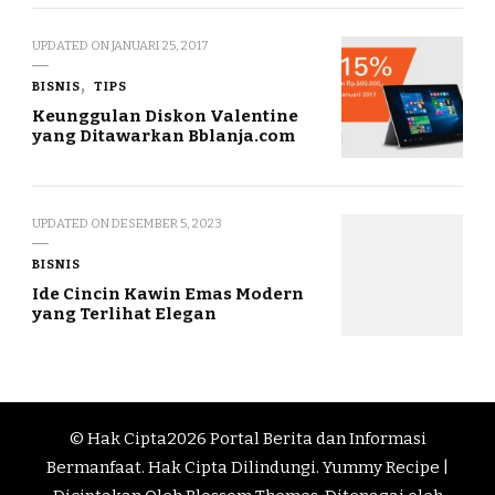
UPDATED ON
JANUARI 25, 2017
BISNIS
TIPS
Keunggulan Diskon Valentine
yang Ditawarkan Bblanja.com
UPDATED ON
DESEMBER 5, 2023
BISNIS
Ide Cincin Kawin Emas Modern
yang Terlihat Elegan
© Hak Cipta2026
Portal Berita dan Informasi
Bermanfaat
. Hak Cipta Dilindungi.
Yummy Recipe |