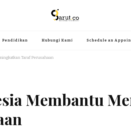
ermanfaat
angat, aktual dan terpercaya. Meliputi kategori teknologi, wisata, olahr
Pendidikan
Hubungi Kami
Schedule an Appoi
ingkatkan Taraf Perusahaan
esia Membantu Me
aan