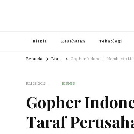
Portal Berita dan Informasi B
Berita nasional dan informasi menarik di sajikan dengan h
Bisnis
Kesehatan
Teknologi
Beranda
Bisnis
Gopher Indonesia Membantu Men
JULI 28, 2015
BISNIS
Gopher Indon
Taraf Perusah