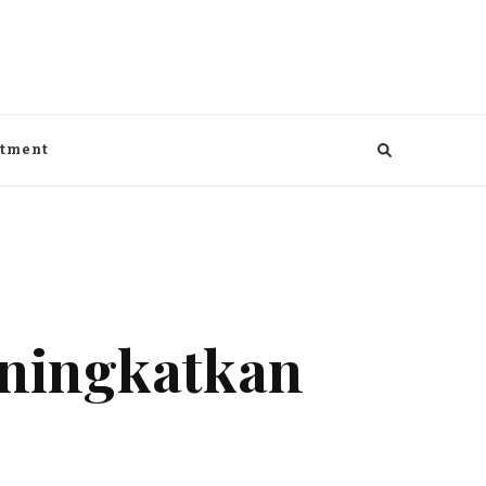
aga, kesehatan, Bisnis dan entertaiment
ntment
ningkatkan