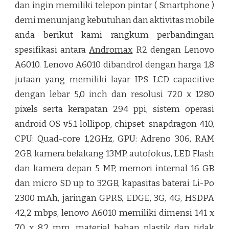
dan ingin memiliki telepon pintar ( Smartphone )
demi menunjang kebutuhan dan aktivitas mobile
anda berikut kami rangkum perbandingan
spesifikasi antara
Andromax
R2 dengan Lenovo
A6010. Lenovo A6010 dibandrol dengan harga 1,8
jutaan yang memiliki layar IPS LCD capacitive
dengan lebar 5,0 inch dan resolusi 720 x 1280
pixels serta kerapatan 294 ppi, sistem operasi
android OS v5.1 lollipop, chipset: snapdragon 410,
CPU: Quad-core 1,2GHz, GPU: Adreno 306, RAM
2GB, kamera belakang 13MP, autofokus, LED Flash
dan kamera depan 5 MP, memori internal 16 GB
dan micro SD up to 32GB, kapasitas baterai Li-Po
2300 mAh, jaringan GPRS, EDGE, 3G, 4G, HSDPA
42,2 mbps, lenovo A6010 memiliki dimensi 141 x
70 x 8.2 mm, material bahan plastik dan tidak