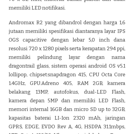
memiliki LED notifikasi.
Andromax R2 yang dibandrol dengan harga 1,6
jutaan memiliki spesifikasi diantaranya layar IPS
OGS capacitive dengan lebar 5,0 inch dana
resolusi 720 x 1280 pixels serta kerapatan 294 ppi,
memiliki pelindung layar dengan nama
dragontrail glass, sistem operasi android OS v5.1
lollipop, chipset:snapdragon 415, CPU Octa Core
1.4GHz, GPU:Adreno 405, RAM 2GB, kamera
belakang 13MP, autofokus, dual-LED Flash,
kamera depan 5MP dan memiliki LED Flash,
memori internal 16GB dan micro SD up to 32GB,
kapasitas baterai LI-Ion 2320 mAh, jaringan
GPRS, EDGE, EVDO Rev A, 4G, HSDPA 31.1mbps,