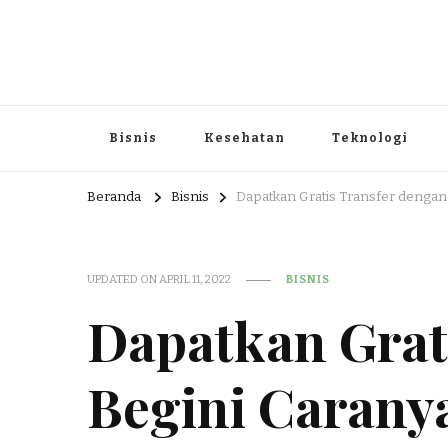
Portal Berita dan Informasi B
Berita nasional dan informasi menarik di sajikan dengan h
Bisnis
Kesehatan
Teknologi
Beranda
Bisnis
Dapatkan Gratis Transfer dengan 
UPDATED ON
APRIL 11, 2022
BISNIS
Dapatkan Grat
Begini Carany