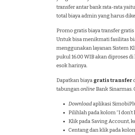
transfer antar bank rata-rata yai
total biaya admin yang harus dike
Promo gratis biaya transfer gra
Untuk bisa menikmati fasilitas b
menggunakan layanan Sistem Klir
pukul 16.00 WIB akan diproses di
esok harinya.
Dapatkan biaya
gratis transfer
tabungan
online
Bank Sinarmas.
Download
aplikasi SimobiPlu
Pilihlah pada kolom “I don’
Klik pada Saving Account, 
Centang dan klik pada kolom