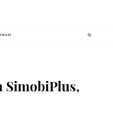
aga, kesehatan, Bisnis dan entertaiment
ntment
n SimobiPlus,