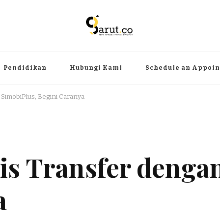
ermanfaat
angat, aktual dan terpercaya. Meliputi kategori teknologi, wisata, olahr
Pendidikan
Hubungi Kami
Schedule an Appoi
SimobiPlus, Begini Caranya
is Transfer denga
a