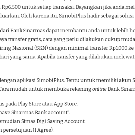
tu Rp6.500 untuk setiap transaksi. Bayangkan jika anda me
luarkan. Oleh karena itu, SimobiPlus hadir sebagai solusi
tis dari BankSinarmas dapat membantu anda untuk lebih 
iaya transfer gratis, cara yang perlu dilakukan cukup m
ing Nasional (SKN) dengan minimal transfer Rp1.000 ke b
 hari yang sama. Apabila transfer yang dilakukan melewati
dengan aplikasi SimobiPlus. Tentu untuk memiliki akun
 Cara mudah untuk membuka rekening
online
Bank Sinarm
s pada Play Store atau App Store.
t have Sinarmas Bank account”.
kemudian Simas Digi Saving Account.
 persetujuan (I Agree).