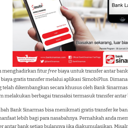
ah menghadirkan fitur
free
biaya untuk transfer antar ban
 biaya
gratis transfer
melalui aplikasi SimobiPlus. Dima
g telah dikembangkan secara khusus oleh Bank Sinarmas
melakukan berbagai transaksi termasuk transfer antar
bah Bank Sinarmas bisa menikmati gratis transfer ke bank 
nfaat lebih bagi para nasabahnya. Pernahkah anda mem
er antar bank setiap bulannya jika diakumulasikan. Misa