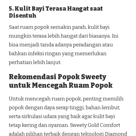
5. Kulit Bayi Terasa Hangat saat
Disentuh
Saat ruam popok semakin parah, kulit bayi
mungkin terasa lebih hangat dari biasanya. Ini
bisa menjadi tanda adanya peradangan atau
bahkan infeksi ringan yang memerlukan
perhatian lebih lanjut.
Rekomendasi Popok Sweety
untuk Mencegah Ruam Popok
Untuk mencegah ruam popok, penting memilih
popok dengan daya serap tinggi, bahan lembut,
serta sirkulasi udara yang baik agar kulit bayi
tetap kering dan nyaman. Sweety Gold Comfort
adalah pilihan terbaik dengan teknologi Diamond