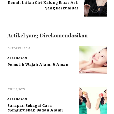
Kenali Inilah Ciri Kalung Emas Asli
yang Berkualitas
Artikel yang Direkomendasikan
OKTOBER 1, 2014
KESEHATAN
Pemutih Wajah Alami & Aman
APRIL 7, 2015
KESEHATAN
Sarapan Sebagai Cara
Menguruskan Badan Alami