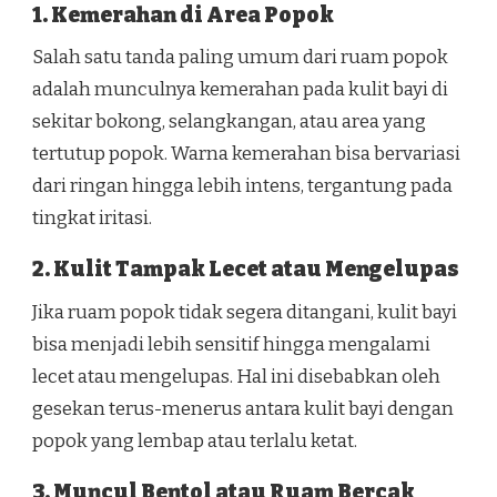
1. Kemerahan di Area Popok
Salah satu tanda paling umum dari ruam popok
adalah munculnya kemerahan pada kulit bayi di
sekitar bokong, selangkangan, atau area yang
tertutup popok. Warna kemerahan bisa bervariasi
dari ringan hingga lebih intens, tergantung pada
tingkat iritasi.
2. Kulit Tampak Lecet atau Mengelupas
Jika ruam popok tidak segera ditangani, kulit bayi
bisa menjadi lebih sensitif hingga mengalami
lecet atau mengelupas. Hal ini disebabkan oleh
gesekan terus-menerus antara kulit bayi dengan
popok yang lembap atau terlalu ketat.
3. Muncul Bentol atau Ruam Bercak