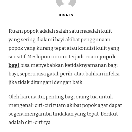
BISNIS
Ruam popok adalah salah satu masalah kulit
yang sering dialami bayi akibat penggunaan
popok yang kurang tepat atau kondisi kulit yang
sensitif. Meskipun umum terjadi, ruam
popok
bayi
bisa menyebabkan ketidaknyamanan bagi
bayi, seperti rasa gatal, perih, atau bahkan infeksi
jika tidak ditangani dengan baik.
Oleh karena itu, penting bagi orang tua untuk
mengenali ciri-ciri ruam akibat popok agar dapat
segera mengambil tindakan yang tepat. Berikut
adalah ciri-cirinya.