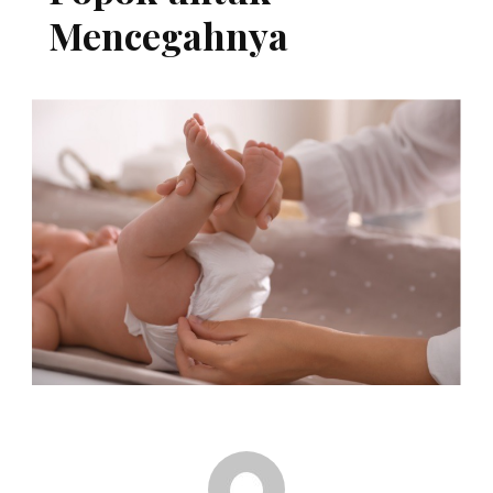
Mencegahnya