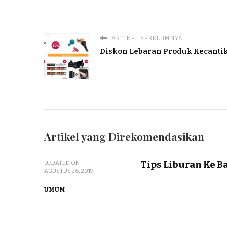
ARTIKEL SEBELUMNYA
Diskon Lebaran Produk Kecanti
Artikel yang Direkomendasikan
Tips Liburan Ke B
UPDATED ON
AGUSTUS 26, 2019
UMUM