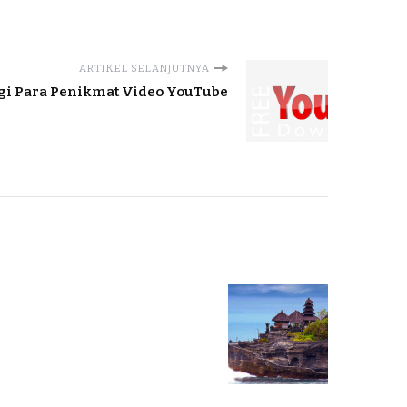
ARTIKEL SELANJUTNYA
gi Para Penikmat Video YouTube