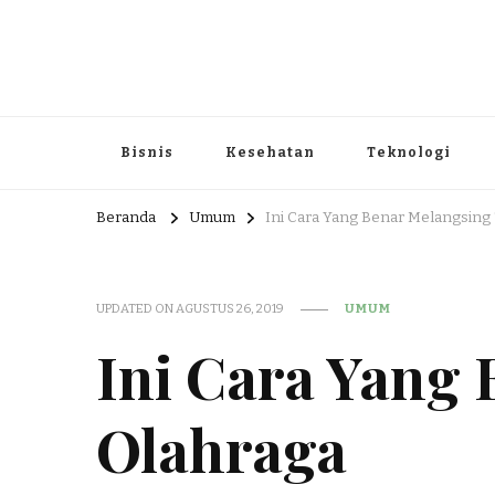
Portal Berita dan Informasi B
Berita nasional dan informasi menarik di sajikan dengan h
Bisnis
Kesehatan
Teknologi
Beranda
Umum
Ini Cara Yang Benar Melangsin
UPDATED ON
AGUSTUS 26, 2019
UMUM
Ini Cara Yang
Olahraga