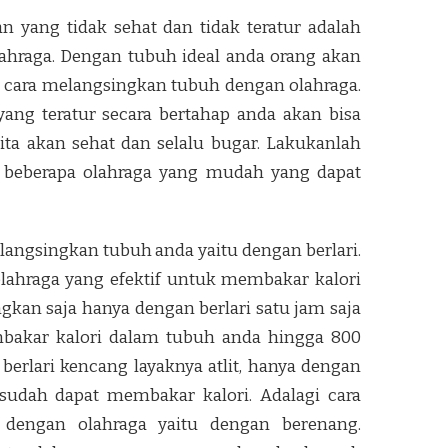
 yang tidak sehat dan tidak teratur adalah
ahraga. Dengan tubuh ideal anda orang akan
 cara melangsingkan tubuh dengan olahraga.
ang teratur secara bertahap anda akan bisa
ta akan sehat dan selalu bugar. Lakukanlah
ni beberapa olahraga yang mudah yang dapat
langsingkan tubuh anda yaitu dengan berlari.
 olahraga yang efektif untuk membakar kalori
gkan saja hanya dengan berlari satu jam saja
bakar kalori dalam tubuh anda hingga 800
u berlari kencang layaknya atlit, hanya dengan
a sudah dapat membakar kalori. Adalagi cara
dengan olahraga yaitu dengan berenang.