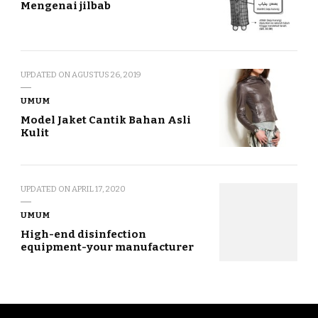
Mengenai jilbab
UPDATED ON
AGUSTUS 26, 2019
UMUM
Model Jaket Cantik Bahan Asli
Kulit
UPDATED ON
APRIL 17, 2020
UMUM
High-end disinfection
equipment-your manufacturer