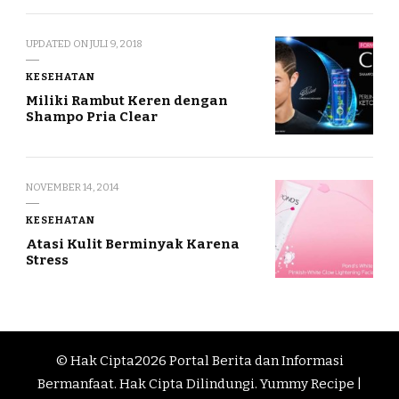
UPDATED ON
JULI 9, 2018
KESEHATAN
Miliki Rambut Keren dengan
Shampo Pria Clear
NOVEMBER 14, 2014
KESEHATAN
Atasi Kulit Berminyak Karena
Stress
© Hak Cipta2026
Portal Berita dan Informasi
Bermanfaat
. Hak Cipta Dilindungi.
Yummy Recipe |