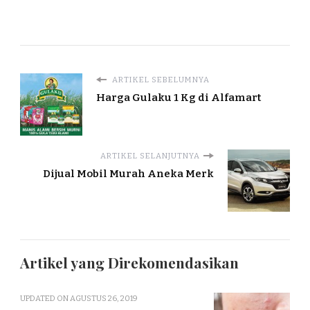
ARTIKEL SEBELUMNYA
Harga Gulaku 1 Kg di Alfamart
ARTIKEL SELANJUTNYA
Dijual Mobil Murah Aneka Merk
Artikel yang Direkomendasikan
UPDATED ON
AGUSTUS 26, 2019