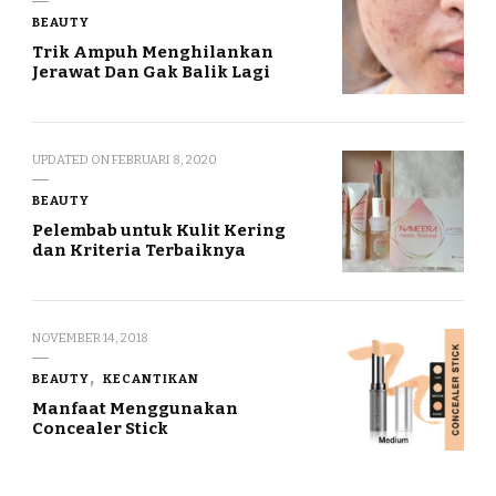
BEAUTY
Trik Ampuh Menghilankan
Jerawat Dan Gak Balik Lagi
UPDATED ON
FEBRUARI 8, 2020
BEAUTY
Pelembab untuk Kulit Kering
dan Kriteria Terbaiknya
NOVEMBER 14, 2018
BEAUTY
KECANTIKAN
Manfaat Menggunakan
Concealer Stick