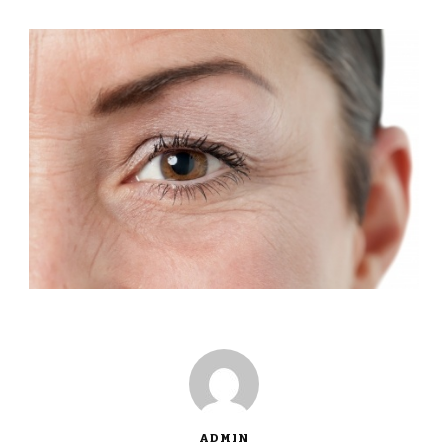
ADMIN