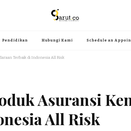
ermanfaat
angat, aktual dan terpercaya. Meliputi kategori teknologi, wisata, olahr
Pendidikan
Hubungi Kami
Schedule an Appoi
araan Terbaik di Indonesia All Risk
roduk Asuransi Ke
onesia All Risk