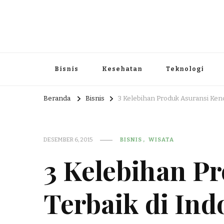
Portal Berita dan Informasi B
Berita nasional dan informasi menarik di sajikan dengan h
Bisnis
Kesehatan
Teknologi
Beranda
Bisnis
3 Kelebihan Produk Asuransi Kend
DESEMBER 6, 2015
BISNIS
WISATA
3 Kelebihan P
Terbaik di Ind