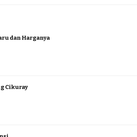
aru dan Harganya
g Cikuray
nsi