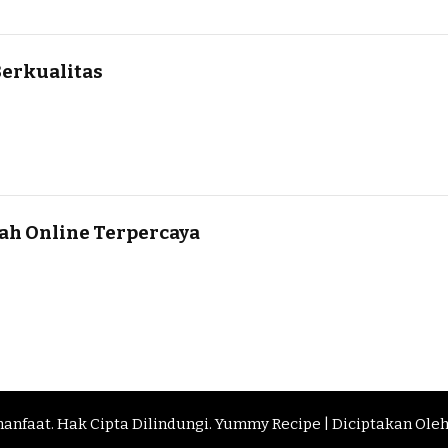
Berkualitas
ah Online Terpercaya
manfaat
. Hak Cipta Dilindungi.
Yummy Recipe | Diciptakan Ole