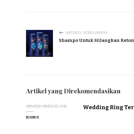
ARTIKEL SEBELUMNYA
Shampo Untuk Hilangkan Ketom
Artikel yang Direkomendasikan
Wedding Ring Terb
UPDATED ON
JULI 22, 2019
BISNIS