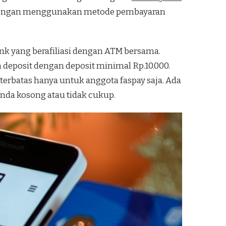
ia dengan menggunakan metode pembayaran
nk yang berafiliasi dengan ATM bersama.
 deposit dengan deposit minimal Rp.10.000.
terbatas hanya untuk anggota faspay saja. Ada
 Anda kosong atau tidak cukup.