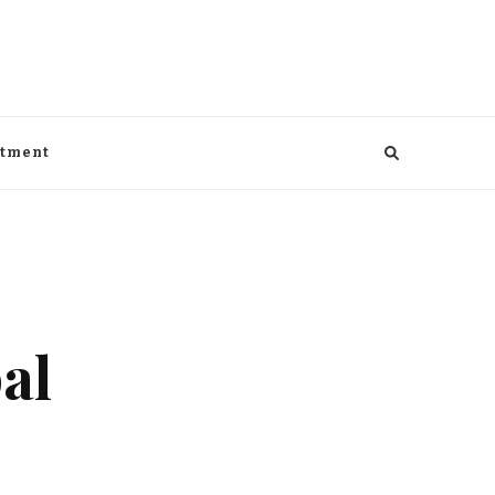
aga, kesehatan, Bisnis dan entertaiment
ntment
al