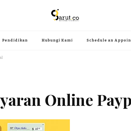
ermanfaat
angat, aktual dan terpercaya. Meliputi kategori teknologi, wisata, olahr
Pendidikan
Hubungi Kami
Schedule an Appoi
al
ran​ ​Online​ ​Payp