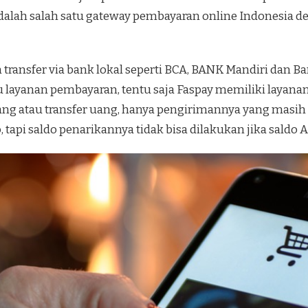
adalah salah satu gateway pembayaran online Indones
ansfer via bank lokal seperti BCA, BANK Mandiri dan Ba
 layanan pembayaran, tentu saja Faspay memiliki layanan
ang atau transfer uang, hanya pengirimannya yang masih 
, tapi saldo penarikannya tidak bisa dilakukan jika saldo